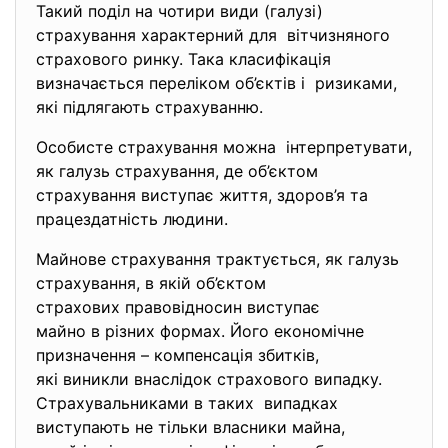
Такий поділ на чотири види (галузі)
страхування характерний для вітчизняного
страхового ринку. Така класифікація
визначається переліком об’єктів і ризиками,
які підлягають страхуванню.
Особисте страхування можна інтерпретувати,
як галузь страхування, де об’єктом
страхування виступає життя, здоров’я та
працездатність людини.
Майнове страхування трактується, як галузь
страхування, в якій об’єктом
страхових правовідносин
виступає
майно в різних формах. Його економічне
призначення – компенсація
збитків,
які виникли внаслідок
страхового випадку.
Страхувальниками в таких випадках
виступають не тільки власники майна,