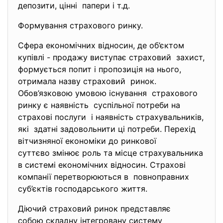
депозити, цінні папери і т.д.
Формування страхового ринку.
Сфера економічних відносин, де об’єктом
купівлі - продажу виступає страховий захист,
формується попит і пропозиція на нього,
отримала назву страховий ринок.
Обов’язковою умовою існування страхового
ринку є наявність суспільної потреби на
страхові послуги і наявність страхувальників,
які здатні задовольнити ці потреби. Перехід
вітчизняної економіки до ринкової
суттєво змінює роль та місце страхувальника
в системі економічних
відносин. Страхові
компанії перетворюються в повноправних
суб’єктів господарського життя.
Діючий страховий ринок
представляє
собою складну інтегровану
систему