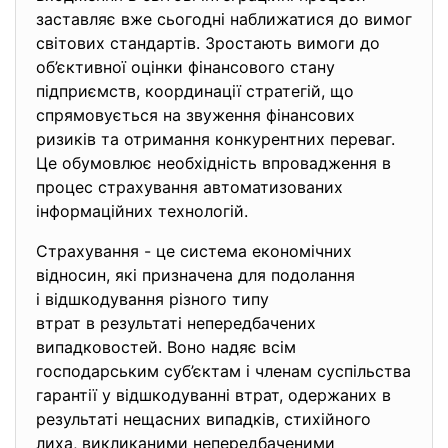
заставляє вже сьогодні наближатися до вимог
світових стандартів. Зростають вимоги до
об’єктивної оцінки фінансового стану
підприємств, координації стратегій, що
спрямовується на звуження фінансових
ризиків та отримання конкурентних переваг.
Це обумовлює необхідність впровадження в
процес страхування автоматизованих
інформаційних технологій.
Страхування - це система економічних
відносин, які призначена для подолання
і відшкодування різного типу
втрат в результаті непередбачених
випадковостей. Воно надяє всім
господарським суб’єктам і членам суспільства
гарантії у відшкодуванні втрат, одержаних в
результаті нещасних випадків, стихійного
лиха, викликаними непередбаченими